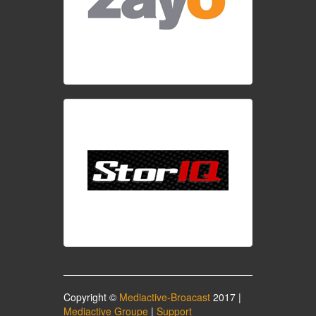
Copyright ©
Mediactive-Broacast
2017 |
Mediactive Groupe
|
Support