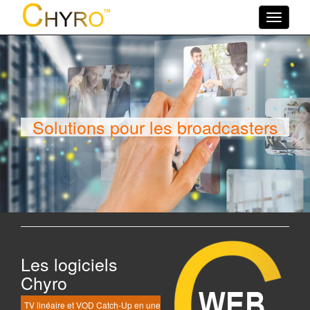
Toggle
navigati
Solutions pour les broadcasters
Les logiciels
Chyro
TV linéaire et VOD Catch-Up en une