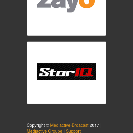
Copyright ©
Mediactive-Broacast
2017 |
Mediactive Groupe
|
Support