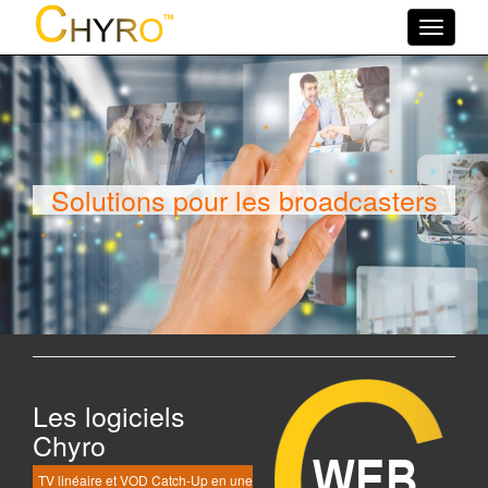
Toggle
navigati
Solutions pour les broadcasters
Les logiciels
Chyro
TV linéaire et VOD Catch-Up en une